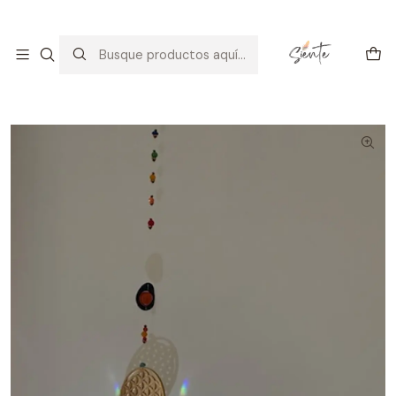
Arte con alma: amor, calma y consciencia.
Descúbrelo
Inicio
Decoración
Ideas para Regalar
COLGANTE FLOR DE LA VIDA TURQUESA