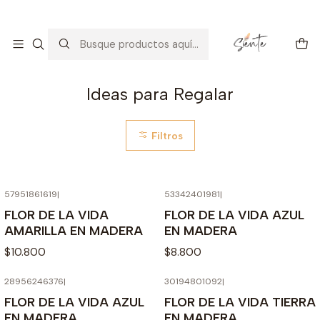
Arte con alma: amor, calma y consciencia.
Descúbrelo
Inicio
Decoración
Ideas para Regalar
Ideas para Regalar
Filtros
57951861619
|
53342401981
|
FLOR DE LA VIDA
FLOR DE LA VIDA AZUL
AMARILLA EN MADERA
EN MADERA
$10.800
$8.800
28956246376
|
30194801092
|
FLOR DE LA VIDA AZUL
FLOR DE LA VIDA TIERRA
EN MADERA
EN MADERA