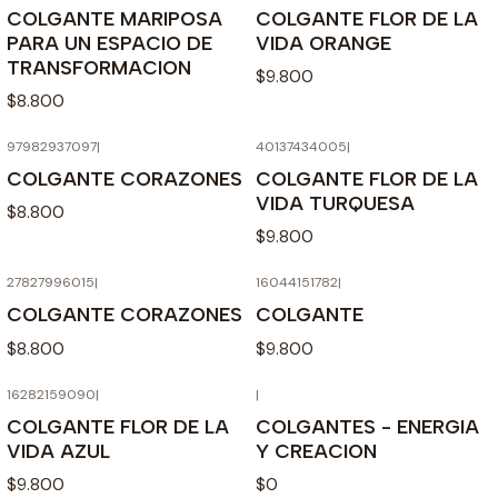
COLGANTE MARIPOSA
COLGANTE FLOR DE LA
PARA UN ESPACIO DE
VIDA ORANGE
TRANSFORMACION
$9.800
$8.800
97982937097
|
40137434005
|
COLGANTE CORAZONES
COLGANTE FLOR DE LA
VIDA TURQUESA
$8.800
$9.800
27827996015
|
16044151782
|
COLGANTE CORAZONES
COLGANTE
$8.800
$9.800
16282159090
|
|
Agotado
COLGANTE FLOR DE LA
COLGANTES - ENERGIA
VIDA AZUL
Y CREACION
$9.800
$0