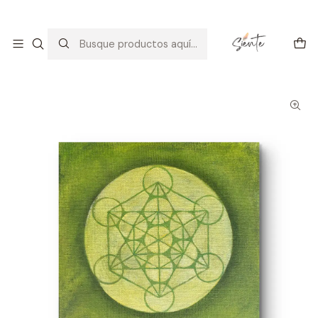
Arte con alma: amor, calma y consciencia.
Descúbrelo
Inicio
Galería
Arte Espiritual
CUBO DE METATRON VERDE