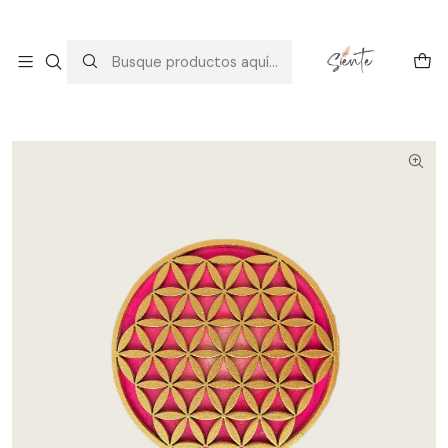
Arte con alma: amor, calma y consciencia.
Descúbrelo
Inicio
Decoración
Ideas para Regalar
FLOR DE LA VIDA ROSA EN MADERA