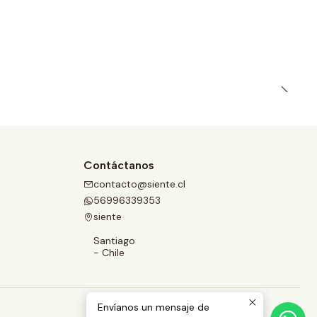
Contáctanos
contacto@siente.cl
56996339353
siente
Santiago
- Chile
Envíanos un mensaje de