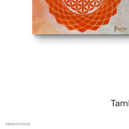
Tamb
58916300535
|