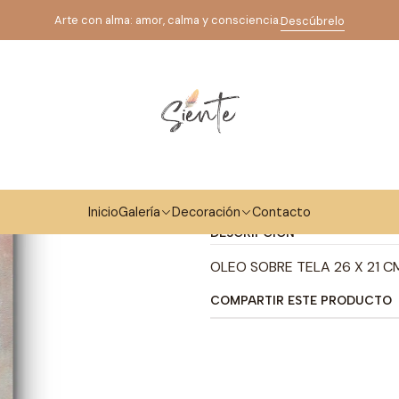
Inicio
Galería
Arte Espiritual
FLOR DE LA VIDA ORANGE
Arte con alma: amor, calma y consciencia.
Descúbrelo
|
FLOR DE LA 
Ag
Cantidad
Mostrar stock de ubicaci
Inicio
Galería
Decoración
Contacto
DESCRIPCIÓN
OLEO SOBRE TELA 26 X 21 C
COMPARTIR ESTE PRODUCTO