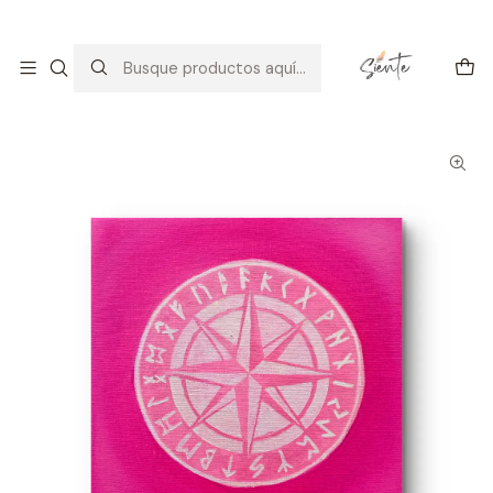
Arte con alma: amor, calma y consciencia.
Descúbrelo
Inicio
Galería
Arte Espiritual
ROSA DE LOS VIENTOS RUNICA