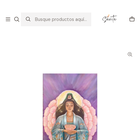
Arte con alma: amor, calma y consciencia.
Descúbrelo
Inicio
Galería
Pinturas
MADRE KWAN YIN DE LA MISERICORDIA Y LA COMPASION- OLEO
SOBRE TELA