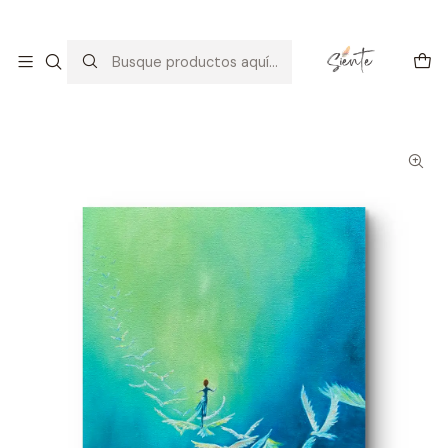
Arte con alma: amor, calma y consciencia.
Descúbrelo
Inicio
Galería
Arte Espiritual
EL CAMINO SIEMPRE ES A LA LUZ