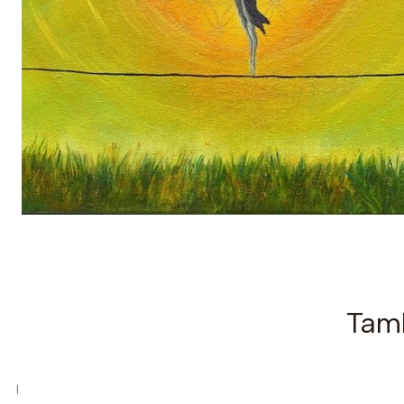
Tamb
|