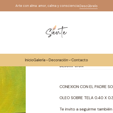
Inicio
Galería
Arte Espiritual
SUELTO Y CONFIO
Arte con alma: amor, calma y consciencia.
Descúbrelo
|
SUELTO Y CO
Ag
Cantidad
Mostrar stock de ubicaci
Inicio
Galería
Decoración
Contacto
DESCRIPCIÓN
CONEXION CON EL PADRE S
OLEO SOBRE TELA 0.40 X 0.
Te invito a seguirme tambié