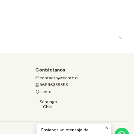
Contáctanos
contacto@siente.cl
56996339353
siente
Santiago
- Chile
Envíanos un mensaje de