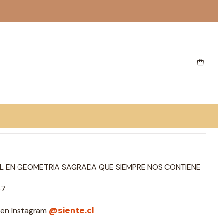
NFIO
regar al Carro
Comprar ahora
ones
OL EN GEOMETRIA SAGRADA QUE SIEMPRE NOS CONTIENE
37
@siente.cl
n en Instagram