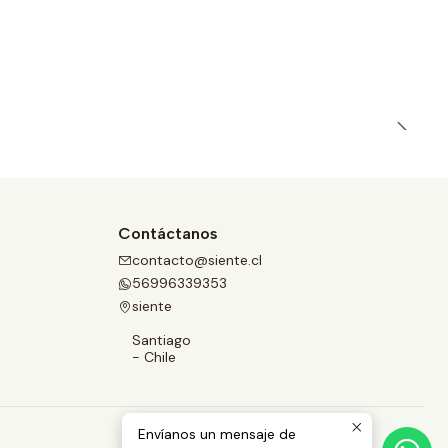
Contáctanos
contacto@siente.cl
56996339353
siente
Santiago
- Chile
Envíanos un mensaje de