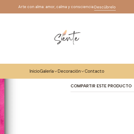
Inicio
Galería
Arte Espiritual
FLOR DE LA VIDA ROSA
Arte con alma: amor, calma y consciencia.
Descúbrelo
|
FLOR DE LA V
Mostrar stock de ubicaci
DESCRIPCIÓN
Inicio
Galería
Decoración
Contacto
OLEO SOBRE TELA 25 X 25 
COMPARTIR ESTE PRODUCTO