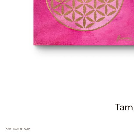
Tamb
58916300535
|