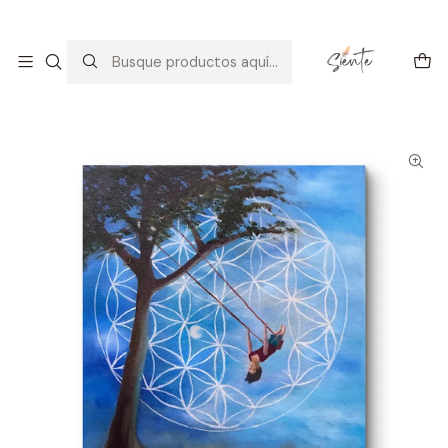
Arte con alma: amor, calma y consciencia.
Descúbrelo
Inicio
Galería
Arte Espiritual
NO SOY UN CUERPO, SOY LIBRE...