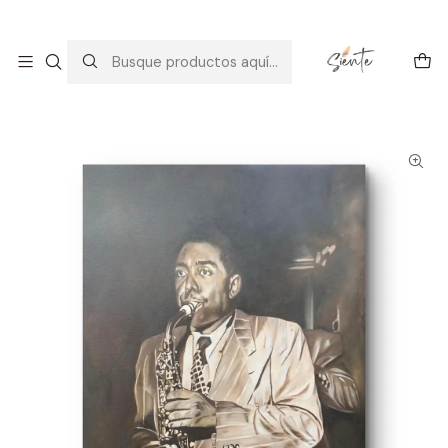
Arte con alma: amor, calma y consciencia.
Descúbrelo
Inicio
Galería
Arte Contemporáneo
Retrato del gran músico "Charlie Parker"