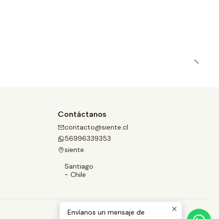
Contáctanos
contacto@siente.cl
56996339353
siente
Santiago
- Chile
Envíanos un mensaje de