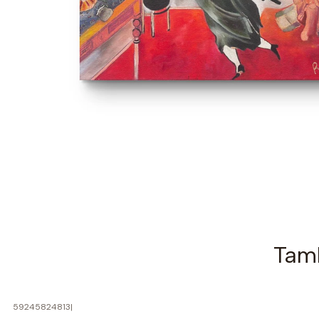
Tamb
59245824813
|