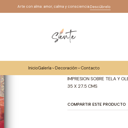
Inicio
Galería
Arte Contemporáneo
EL CUMPLEAÑOS
Arte con alma: amor, calma y consciencia.
Descúbrelo
|
EL CUMPLEA
Mostrar stock de ubicaci
DESCRIPCIÓN
Inicio
Galería
Decoración
Contacto
RECONOCIMIENTO A MARC C
IMPRESION SOBRE TELA Y O
35 X 27.5 CMS
COMPARTIR ESTE PRODUCTO